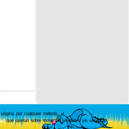
ágina por cualquier método.
dad
que operan sobre todos los visitantes y/o usuarios.