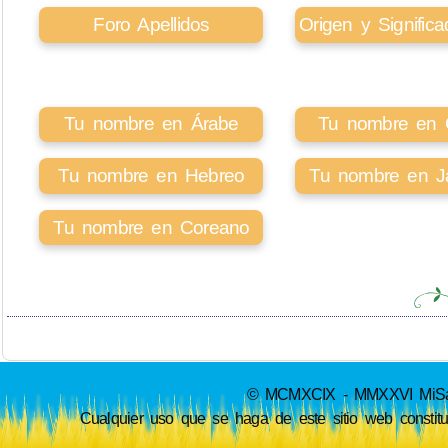
Foro Apellidos
Origen y Signifi
Tu nombre en Árabe
Tu nombre en Ci
Tu nombre en Hebreo
Tu nombre en J
Tu nombre en Coreano
© MCMXCIX - MMXXVI MiSabue
Cualquier uso que se haga de este sitio web constit