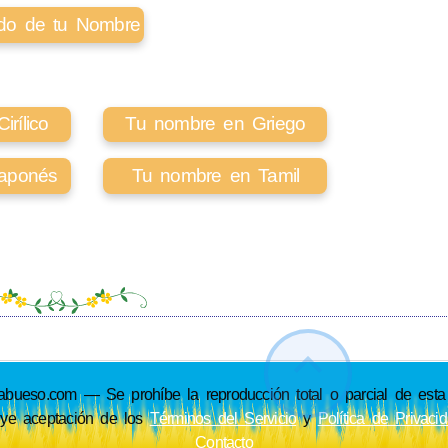
cado de tu Nombre
rílico
Tu nombre en Griego
aponés
Tu nombre en Tamil
so.com — Se prohíbe la reproducción total o parcial de esta p
uye aceptación de los
Términos del Servicio
y
Política de Privaci
Contacto