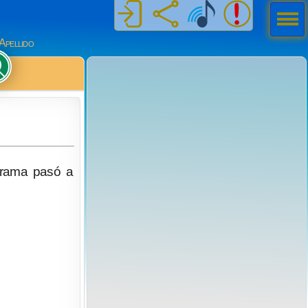
Men
ú
Apellido
a rama pasó a