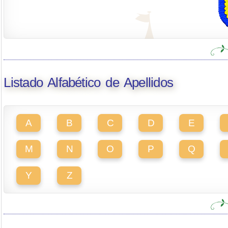
Listado Alfabético de Apellidos
A
B
C
D
E
M
N
O
P
Q
Y
Z