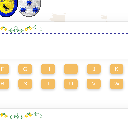
F
G
H
I
J
K
R
S
T
U
V
W