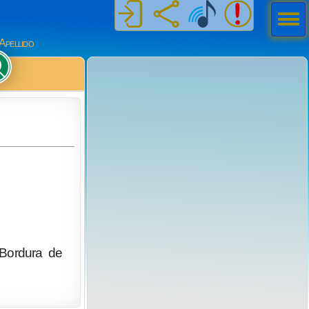
Men
ú
Apellido
 Bordura de