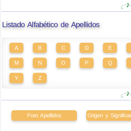
Listado Alfabético de Apellidos
A
B
C
D
E
M
N
O
P
Q
Y
Z
Foro Apellidos
Origen y Signifi