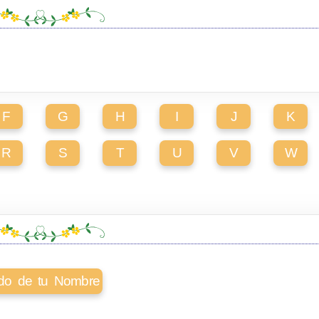
F
G
H
I
J
K
R
S
T
U
V
W
cado de tu Nombre