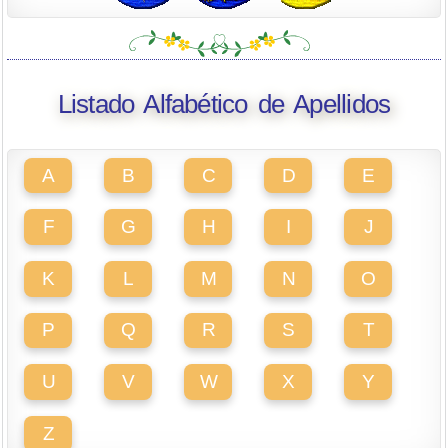
Listado Alfabético de Apellidos
A
B
C
D
E
F
G
H
I
J
K
L
M
N
O
P
Q
R
S
T
U
V
W
X
Y
Z