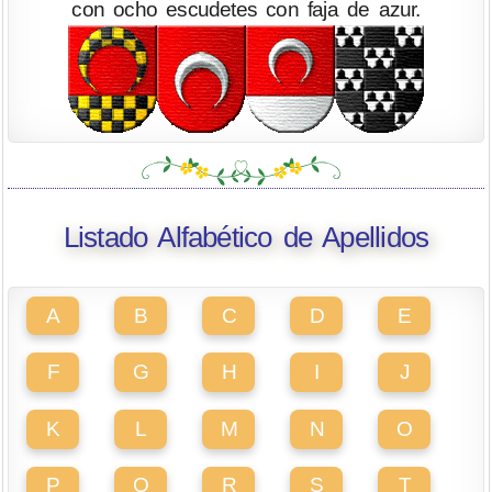
con ocho escudetes con faja de azur.
Listado Alfabético de Apellidos
A
B
C
D
E
F
G
H
I
J
K
L
M
N
O
P
Q
R
S
T