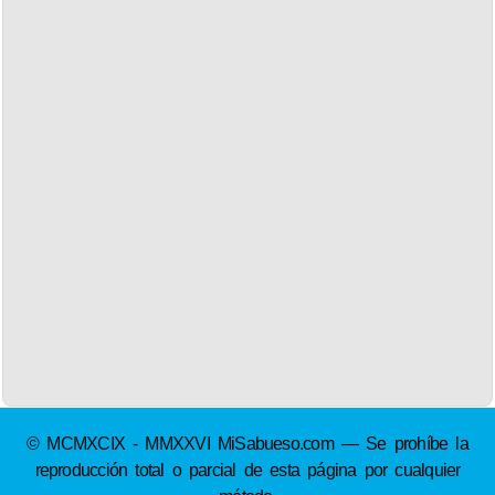
© MCMXCIX - MMXXVI MiSabueso.com — Se prohíbe la
reproducción total o parcial de esta página por cualquier