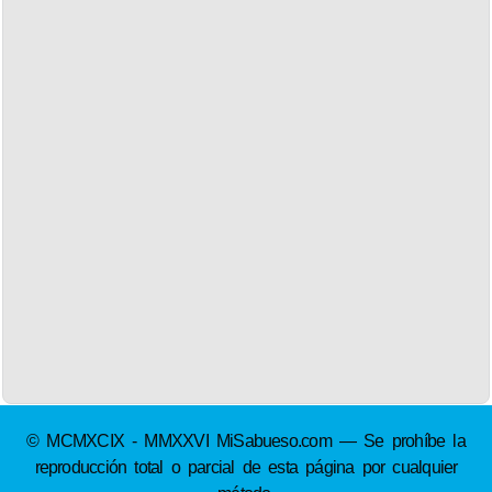
© MCMXCIX - MMXXVI MiSabueso.com — Se prohíbe la
reproducción total o parcial de esta página por cualquier