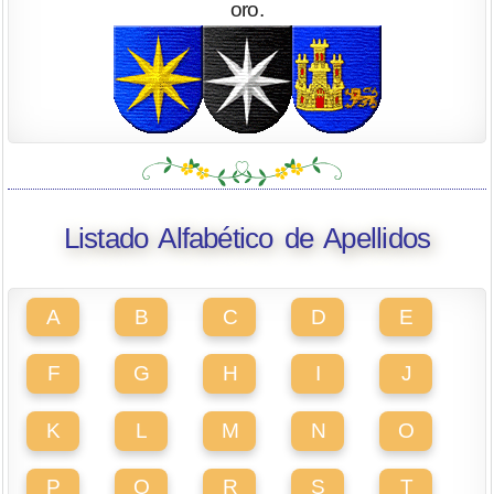
oro.
Listado Alfabético de Apellidos
A
B
C
D
E
F
G
H
I
J
K
L
M
N
O
P
Q
R
S
T