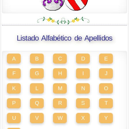
Listado Alfabético de Apellidos
A
B
C
D
E
F
G
H
I
J
K
L
M
N
O
P
Q
R
S
T
U
V
W
X
Y