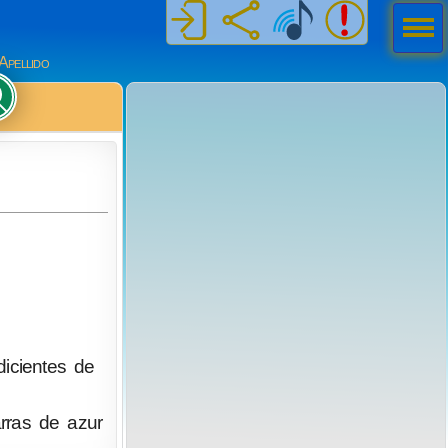
Men
ú
Apellido
icientes de
rras de azur