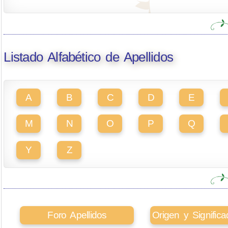
Listado Alfabético de Apellidos
A
B
C
D
E
M
N
O
P
Q
Y
Z
Foro Apellidos
Origen y Signifi