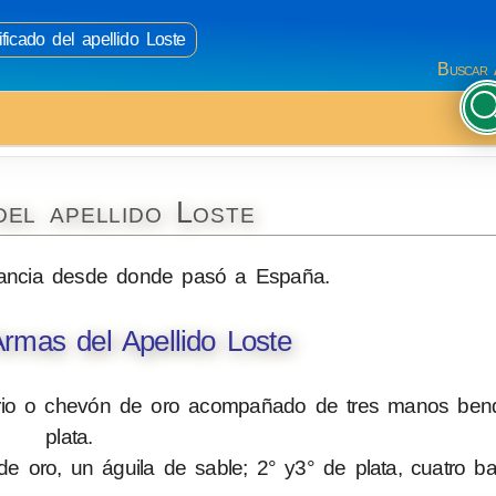
ficado del apellido Loste
Buscar 
del apellido Loste
rancia desde donde pasó a España.
rmas del Apellido Loste
rio o chevón de oro acompañado de tres manos bend
plata.
e oro, un águila de sable; 2° y3° de plata, cuatro ba