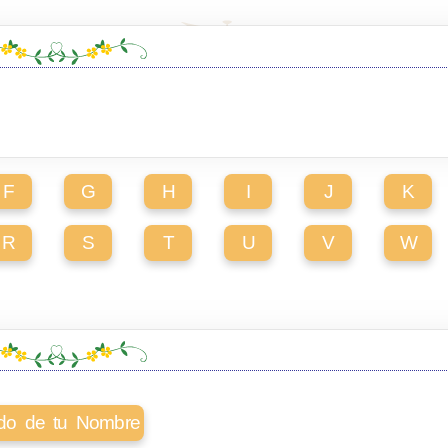
F
G
H
I
J
K
R
S
T
U
V
W
cado de tu Nombre