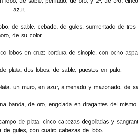
n lobo, de sable, perfilado, de oro, y 2º, de oro, cinc
azur.
lobo, de sable, cebado, de gules, surmontado de tre
oro, de su color.
nco lobos en cruz; bordura de sinople, con ocho aspa
e plata, dos lobos, de sable, puestos en palo.
plata, un muro, en azur, almenado y mazonado, de sa
una banda, de oro, engolada en dragantes del mismo 
campo de plata, cinco cabezas degolladas y sangrant
a de gules, con cuatro cabezas de lobo.