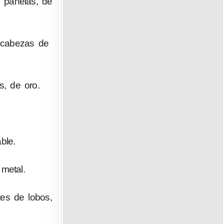
o panelas, de
s cabezas de
s, de oro.
ble.
metal.
es de lobos,