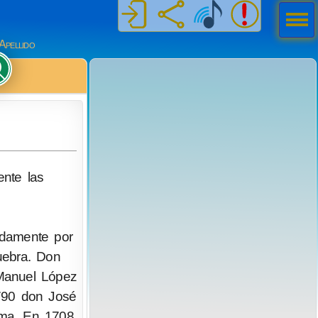
Men
ú
Apellido
ente las
pidamente por
uebra. Don
Manuel López
790 don José
ma. En 1708,