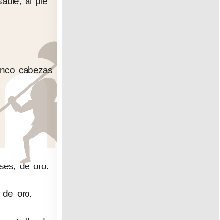
able, al pie
cinco cabezas
ses, de oro.
 de oro.