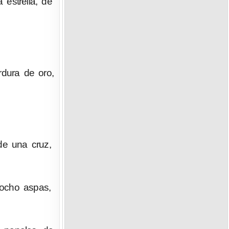
estrella, de
rdura de oro,
de una cruz,
 ocho aspas,