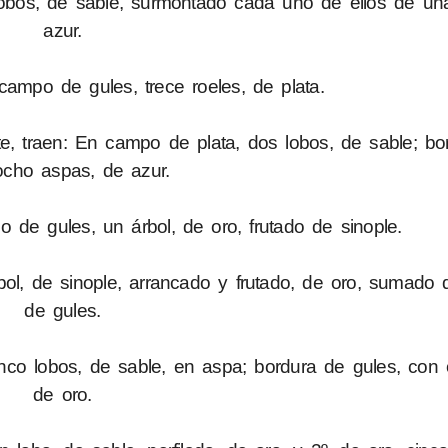
obos, de sable, surmontado cada uno de ellos de una 
azur.
campo de gules, trece roeles, de plata.
e, traen: En campo de plata, dos lobos, de sable; bo
ocho aspas, de azur.
 de gules, un árbol, de oro, frutado de sinople.
ol, de sinople, arrancado y frutado, de oro, sumado 
de gules.
nco lobos, de sable, en aspa; bordura de gules, con
de oro.