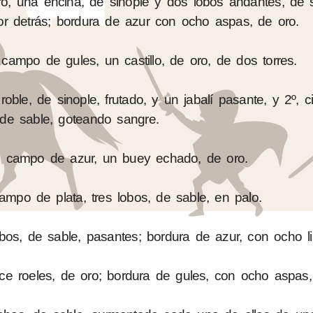
, una encina, de sinople y dos lobos andantes, de s
por detrás; bordura de azur con ocho aspas, de oro.
campo de gules, un castillo, de oro, de dos torres.
roble, de sinople, frutado, y un jabalí pasante, y 2º, 
 de sable, goteando sangre.
En campo de azur, un buey echado, de oro.
campo de plata, tres lobos, de sable, en palo.
bos, de sable, pasantes; bordura de azur, con ocho li
ce roeles, de oro; bordura de gules, con ocho aspas,