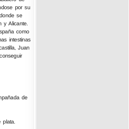
ndose por su
 donde se
 y Alicante.
 España como
as intestinas
astilla, Juan
 conseguir
ompañada de
 plata.