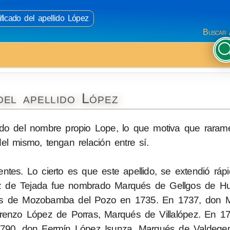
ificado del apellido López
Buscar 
del apellido López
vado del nombre propio Lope, lo que motiva que raram
l mismo, tengan relación entre sí.
entes. Lo cierto es que este apellido, se extendió rá
ez de Tejada fue nombrado Marqués de Gellgos de H
ués de Mozobamba del Pozo en 1735. En 1737, don 
renzo López de Porras, Marqués de Villalópez. En 1
1790, don Fermín López Isunza, Marqués de Valdege