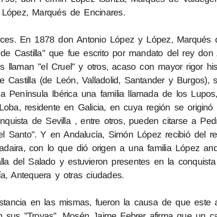
López, Marqués de Encinares.
ces. En 1878 don Antonio López y López, Marqués d
e Castilla" que fue escrito por mandato del rey don 
 llaman "el Cruel" y otros, acaso con mayor rigor hist
s de Castilla (de León, Valladolid, Santander y Burgos),
a Península Ibérica una familia llamada de los Lupos
o Loba, residente en Galicia, en cuya región se origin
quista de Sevilla , entre otros, pueden citarse a Pe
l Santo". Y en Andalucía, Simón López recibió del re
daira, con lo que dió origen a una familia López an
lla del Salado y estuvieron presentes en la conquista
a, Antequera y otras ciudades.
estancia en las mismas, fueron la causa de que este a
En sus "Trovas", Mosén Jaime Febrer afirma que un ca