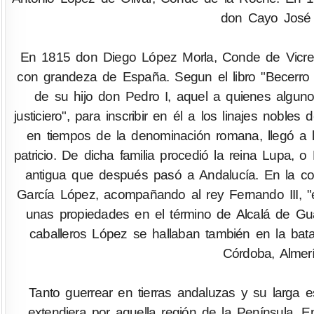
don Cayo José 
En 1815 don Diego López Morla, Conde de Vicre
con grandeza de España. Segun el libro "Becerro d
de su hijo don Pedro I, aquel a quienes algunos
justiciero", para inscribir en él a los linajes noble
en tiempos de la denominación romana, llegó a l
patricio. De dicha familia procedió la reina Lupa, 
antigua que después pasó a Andalucía. En la con
García López, acompañando al rey Fernando III, "e
unas propiedades en el término de Alcalá de Gua
caballeros López se hallaban también en la bata
Córdoba, Almerí
Tanto guerrear en tierras andaluzas y su larga 
extendiera por aquella región de la Península. 