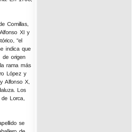
e Comillas,
Alfonso XI y
órico, "el
 se indica que
, de origen
ó la rama más
dro López y
y Alfonso X,
daluza. Los
 de Lorca,
pellido se
ballero de