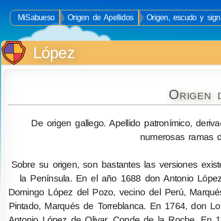
MiSabueso
Origen de Apellidos
Origen, escudo y sign
López
Origen 
De origen gallego. Apellido patronímico, deri
numerosas ramas de
Sobre su origen, son bastantes las versiones exist
la Península. En el año 1688 don Antonio Lóp
Domingo López del Pozo, vecino del Perú, Marq
Pintado, Marqués de Torreblanca. En 1764, don Lo
Antonio López de Olivar, Conde de la Roche. En 