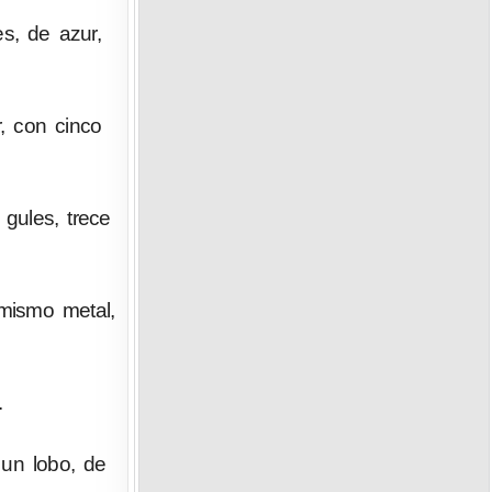
s, de azur,
r, con cinco
gules, trece
 mismo metal,
.
 un lobo, de