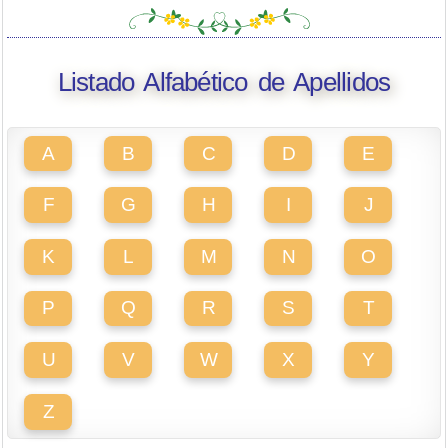
Listado Alfabético de Apellidos
A
B
C
D
E
F
G
H
I
J
K
L
M
N
O
P
Q
R
S
T
U
V
W
X
Y
Z