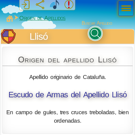
Men
ú
MiSabueso
Origen de Apellidos
Buscar Apellido
Llisó
Origen del apellido Llisó
Apellido originario de Cataluña.
Escudo de Armas del Apellido Llisó
En campo de gules, tres cruces treboladas, bien
ordenadas.