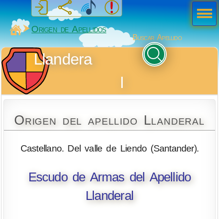
Men
ú
MiSabueso
Origen de Apellidos
Buscar Apellido
Llandera
l
Origen del apellido Llanderal
Castellano. Del valle de Liendo (Santander).
Escudo de Armas del Apellido
Llanderal