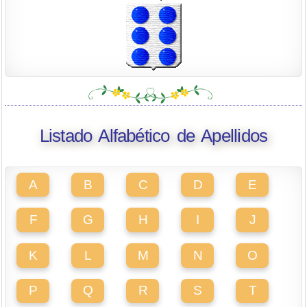
Listado Alfabético de Apellidos
A
B
C
D
E
F
G
H
I
J
K
L
M
N
O
P
Q
R
S
T