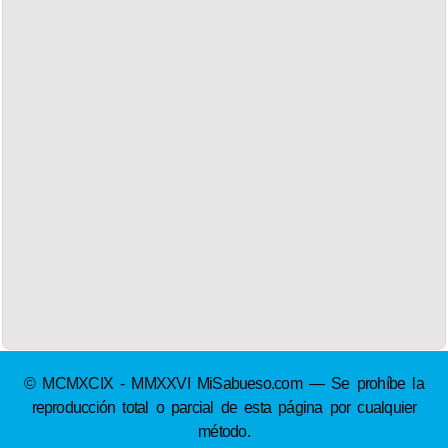
© MCMXCIX - MMXXVI MiSabueso.com — Se prohíbe la
reproducción total o parcial de esta página por cualquier
método.