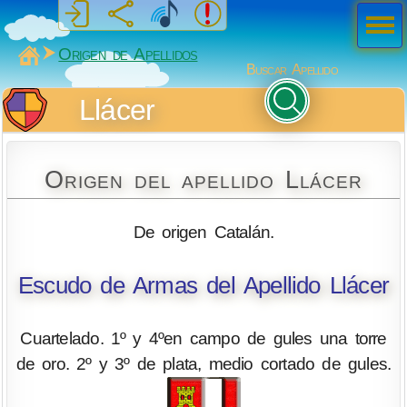
Men
ú
MiSabueso
Origen de Apellidos
Buscar Apellido
Llácer
Origen del apellido Llácer
De origen Catalán.
Escudo de Armas del Apellido Llácer
Cuartelado. 1º y 4ºen campo de gules una torre
de oro. 2º y 3º de plata, medio cortado de gules.