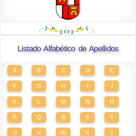
Listado Alfabético de Apellidos
A
B
C
D
E
F
G
H
I
J
K
L
M
N
O
P
Q
R
S
T
U
V
W
X
Y