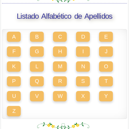
Listado Alfabético de Apellidos
A
B
C
D
E
F
G
H
I
J
K
L
M
N
O
P
Q
R
S
T
U
V
W
X
Y
Z