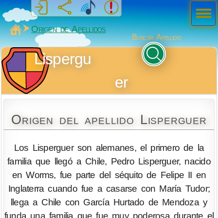
Men
ú
MiSabueso
Origen de Apellidos
Buscar Apellido
Lispergu
er
Origen del apellido Lisperguer
Los Lisperguer son alemanes, el primero de la
familia que llegó a Chile, Pedro Lisperguer, nacido
en Worms, fue parte del séquito de Felipe II en
Inglaterra cuando fue a casarse con María Tudor;
llega a Chile con García Hurtado de Mendoza y
funda una familia que fue muy poderosa durante el