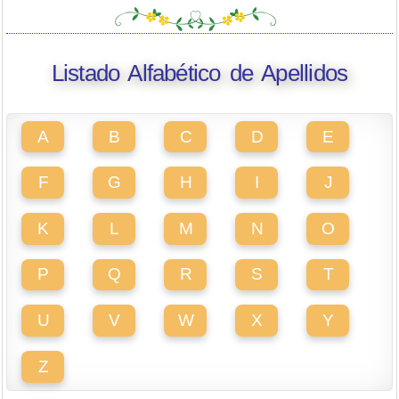
Listado Alfabético de Apellidos
A
B
C
D
E
F
G
H
I
J
K
L
M
N
O
P
Q
R
S
T
U
V
W
X
Y
Z