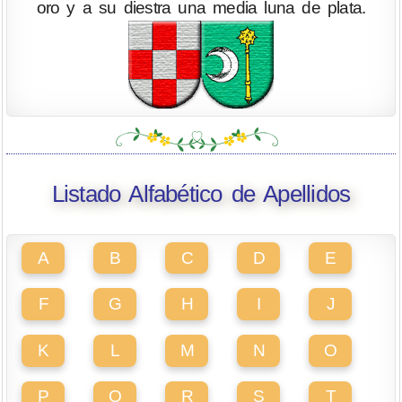
oro y a su diestra una media luna de plata.
Listado Alfabético de Apellidos
A
B
C
D
E
F
G
H
I
J
K
L
M
N
O
P
Q
R
S
T