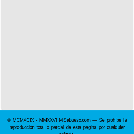
© MCMXCIX - MMXXVI MiSabueso.com — Se prohíbe la
reproducción total o parcial de esta página por cualquier