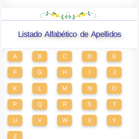
Listado Alfabético de Apellidos
A
B
C
D
E
F
G
H
I
J
K
L
M
N
O
P
Q
R
S
T
U
V
W
X
Y
Z