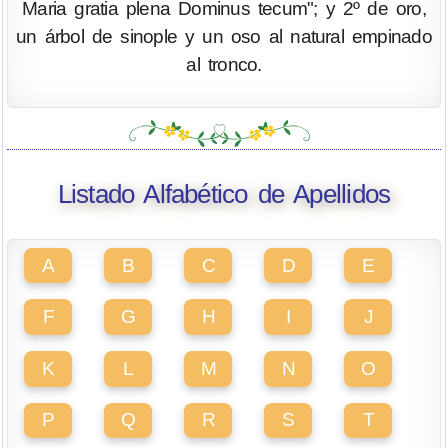
Maria gratia plena Dominus tecum"; y 2º de oro,
un árbol de sinople y un oso al natural empinado
al tronco.
Listado Alfabético de Apellidos
A
B
C
D
E
F
G
H
I
J
K
L
M
N
O
P
Q
R
S
T