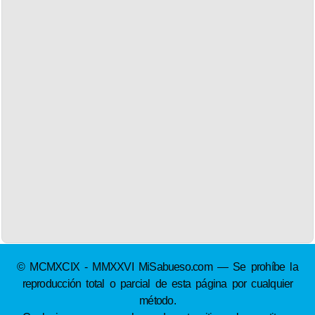
© MCMXCIX - MMXXVI MiSabueso.com — Se prohíbe la
reproducción total o parcial de esta página por cualquier
método.