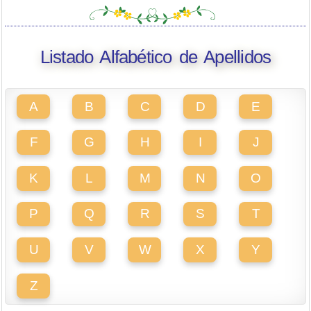
Listado Alfabético de Apellidos
A
B
C
D
E
F
G
H
I
J
K
L
M
N
O
P
Q
R
S
T
U
V
W
X
Y
Z