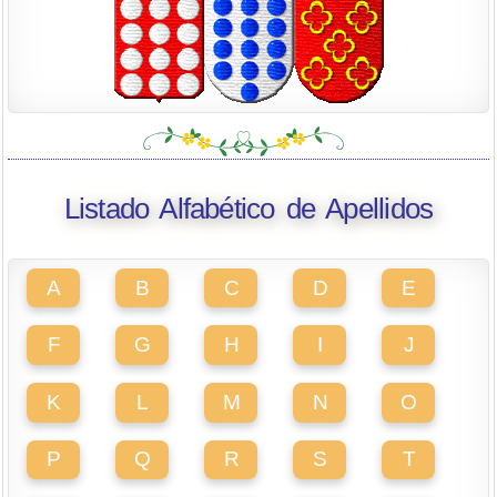
Listado Alfabético de Apellidos
A
B
C
D
E
F
G
H
I
J
K
L
M
N
O
P
Q
R
S
T