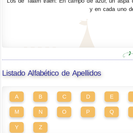
Los de Talarn traen: En campo de azur, un aspa d
y en cada uno de 
Listado Alfabético de Apellidos
A
B
C
D
E
M
N
O
P
Q
Y
Z