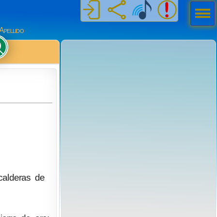
Men
ú
Apellido
calderas de