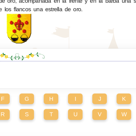
e oro, acompañada en la frente y en la barba una si
los flancos una estrella de oro.
F
G
H
I
J
K
R
S
T
U
V
W