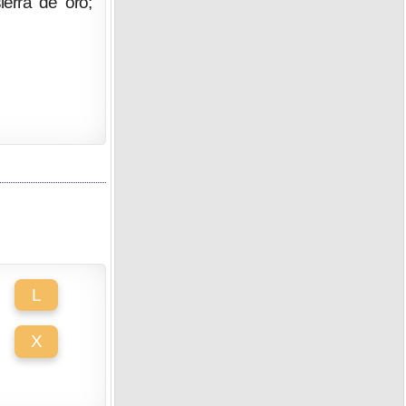
erra de oro;
L
X