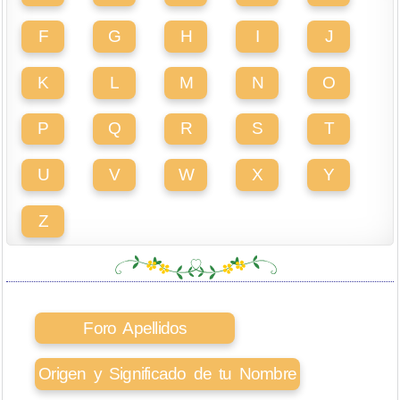
F
G
H
I
J
K
L
M
N
O
P
Q
R
S
T
U
V
W
X
Y
Z
Foro Apellidos
Origen y Significado de tu Nombre