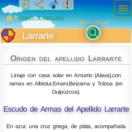
Men
ú
MiSabueso
Origen de Apellidos
Buscar Apellido
Larrarte
Origen del apellido Larrarte
Linaje con casa solar en Amurrio (Alava),con
ramas en Albistur,Ernani,Beizama y Tolosa (en
Guipúzcoa).
Escudo de Armas del Apellido Larrarte
En azur, una cruz griega, de plata, acompañada