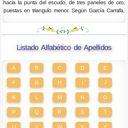
hacia la punta del escudo, de tres paneles de oro,
puestas en triangulo menor. Según García Carrafa,
Listado Alfabético de Apellidos
A
B
C
D
E
F
G
H
I
J
K
L
M
N
O
P
Q
R
S
T
U
V
W
X
Y