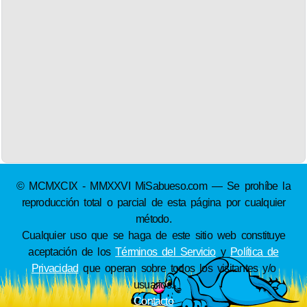
© MCMXCIX - MMXXVI MiSabueso.com — Se prohíbe la
reproducción total o parcial de esta página por cualquier
método.
Cualquier uso que se haga de este sitio web constituye
aceptación de los
Términos del Servicio
y
Política de
Privacidad
que operan sobre todos los visitantes y/o
usuarios.
Contacto