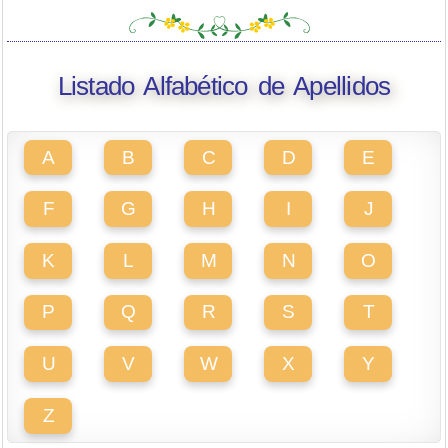
Listado Alfabético de Apellidos
A
B
C
D
E
F
G
H
I
J
K
L
M
N
O
P
Q
R
S
T
U
V
W
X
Y
Z