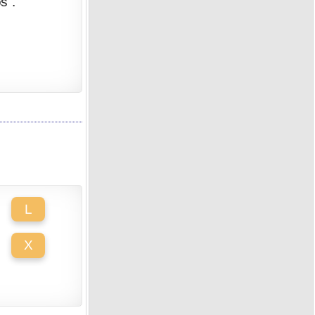
s".
L
X