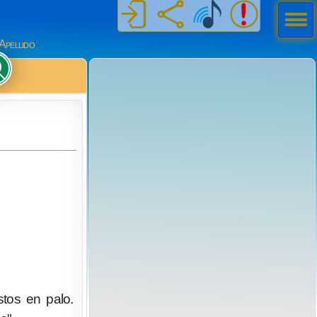
Men
ú
Apellido
tos en palo.