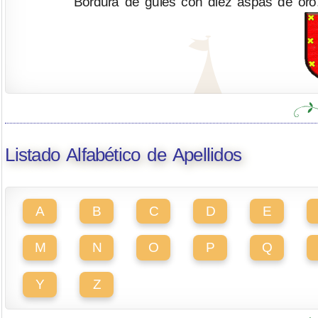
Bordura de gules con diez aspas de oro.
Listado Alfabético de Apellidos
A
B
C
D
E
M
N
O
P
Q
Y
Z