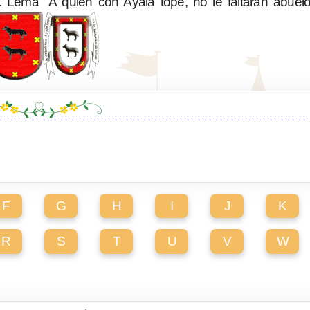
 Lema "A quien con Ayala tope, no le faltarán abuelo
F
G
H
I
J
K
R
S
T
U
V
W