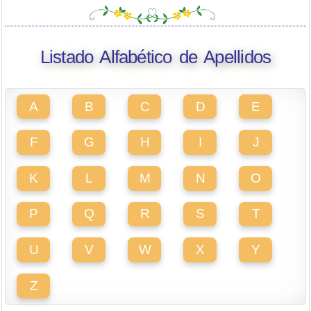
Listado Alfabético de Apellidos
A
B
C
D
E
F
G
H
I
J
K
L
M
N
O
P
Q
R
S
T
U
V
W
X
Y
Z