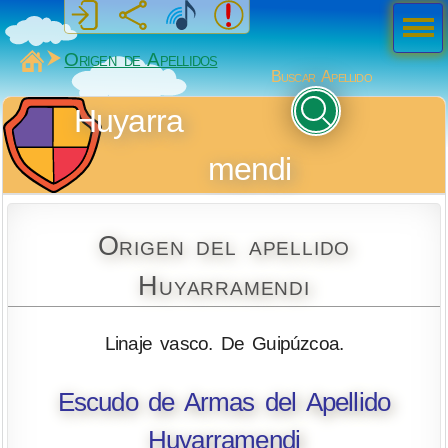
Men
ú
MiSabueso
Origen de Apellidos
Buscar Apellido
Huyarra
mendi
Origen del apellido
Huyarramendi
Linaje vasco. De Guipúzcoa.
Escudo de Armas del Apellido
Huyarramendi