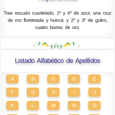
Trae escudo cuartelado, 1º y 4º de azur, una cruz
de oro floreteada y hueca; y 2º y 3º de gules,
cuatro barras de oro.
Listado Alfabético de Apellidos
A
B
C
D
E
F
G
H
I
J
K
L
M
N
O