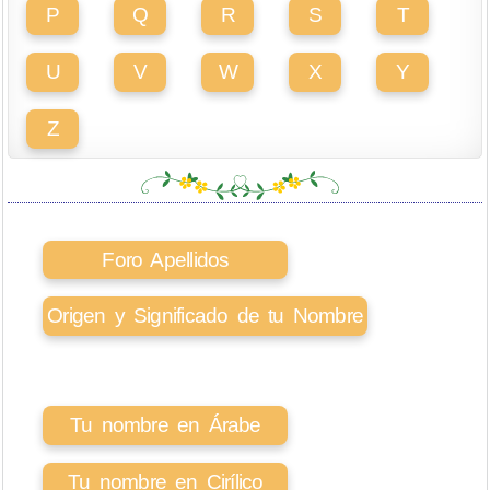
P
Q
R
S
T
U
V
W
X
Y
Z
Foro Apellidos
Origen y Significado de tu Nombre
Tu nombre en Árabe
Tu nombre en Cirílico