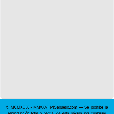
© MCMXCIX - MMXXVI MiSabueso.com — Se prohíbe la
reproducción total o parcial de esta página por cualquier