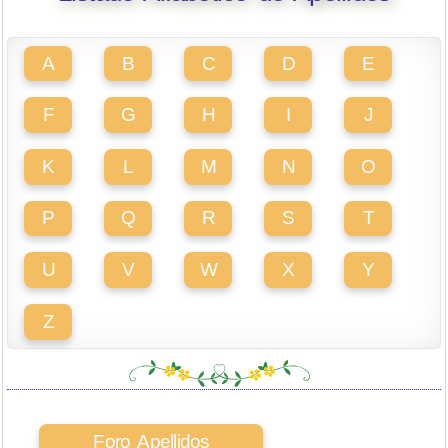
A
B
C
D
E
F
G
H
I
J
K
L
M
N
O
P
Q
R
S
T
U
V
W
X
Y
Z
Foro Apellidos