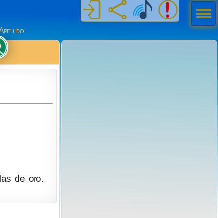
Men
ú
Apellido
las de oro.