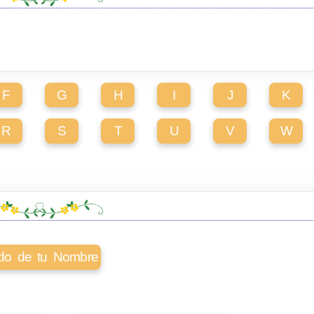
F
G
H
I
J
K
R
S
T
U
V
W
cado de tu Nombre