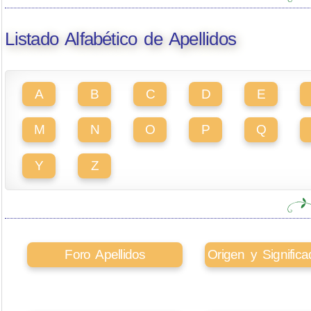
Listado Alfabético de Apellidos
A
B
C
D
E
M
N
O
P
Q
Y
Z
Foro Apellidos
Origen y Signifi