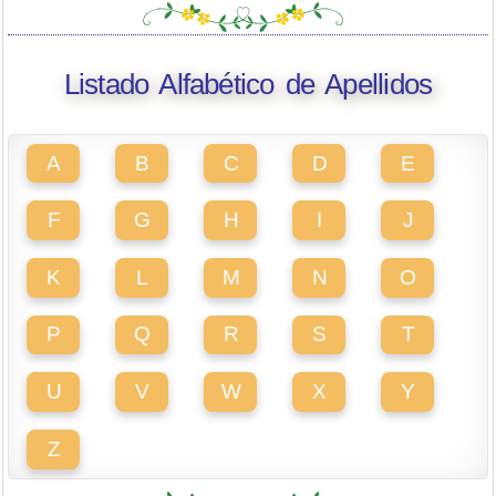
Listado Alfabético de Apellidos
A
B
C
D
E
F
G
H
I
J
K
L
M
N
O
P
Q
R
S
T
U
V
W
X
Y
Z