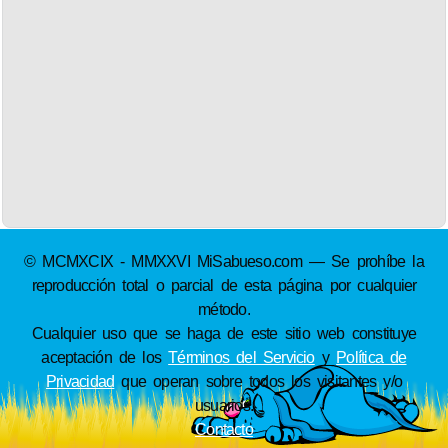
© MCMXCIX - MMXXVI MiSabueso.com — Se prohíbe la
reproducción total o parcial de esta página por cualquier
método.
Cualquier uso que se haga de este sitio web constituye
aceptación de los
Términos del Servicio
y
Política de
Privacidad
que operan sobre todos los visitantes y/o
usuarios.
Contacto