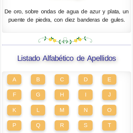
De oro, sobre ondas de agua de azur y plata, un
puente de piedra, con diez banderas de gules.
Listado Alfabético de Apellidos
A
B
C
D
E
F
G
H
I
J
K
L
M
N
O
P
Q
R
S
T