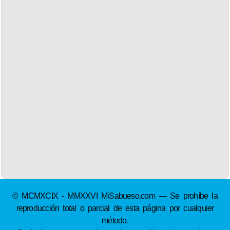
© MCMXCIX - MMXXVI MiSabueso.com — Se prohíbe la
reproducción total o parcial de esta página por cualquier
método.