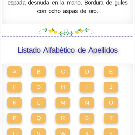
espada desnuda en la mano. Bordura de gules
con ocho aspas de oro.
Listado Alfabético de Apellidos
A
B
C
D
E
F
G
H
I
J
K
L
M
N
O
P
Q
R
S
T
U
V
W
X
Y