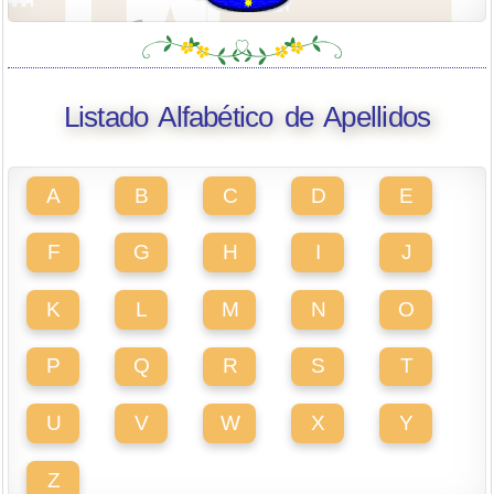
Listado Alfabético de Apellidos
A
B
C
D
E
F
G
H
I
J
K
L
M
N
O
P
Q
R
S
T
U
V
W
X
Y
Z