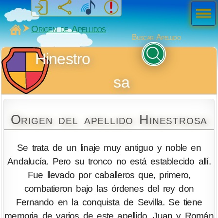
Men
ú
MiSabueso
Origen de Apellidos
Buscar Apellido
Hinestro
sa
Origen del apellido Hinestrosa
Se trata de un linaje muy antiguo y noble en
Andalucía. Pero su tronco no está establecido allí.
Fue llevado por caballeros que, primero,
combatieron bajo las órdenes del rey don
Fernando en la conquista de Sevilla. Se tiene
memoria de varios de este apellido, Juan y Román