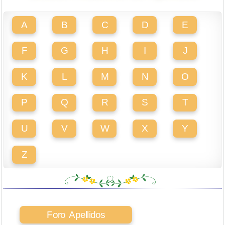
A
B
C
D
E
F
G
H
I
J
K
L
M
N
O
P
Q
R
S
T
U
V
W
X
Y
Z
Foro Apellidos