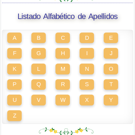
Listado Alfabético de Apellidos
A
B
C
D
E
F
G
H
I
J
K
L
M
N
O
P
Q
R
S
T
U
V
W
X
Y
Z