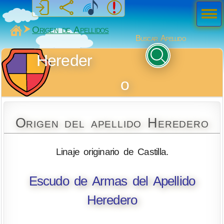
Men
ú
MiSabueso
Origen de Apellidos
Buscar Apellido
Hereder
o
Origen del apellido Heredero
Linaje originario de Castilla.
Escudo de Armas del Apellido
Heredero