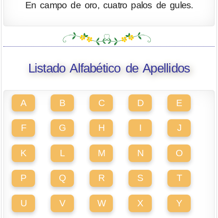
En campo de oro, cuatro palos de gules.
Listado Alfabético de Apellidos
A
B
C
D
E
F
G
H
I
J
K
L
M
N
O
P
Q
R
S
T
U
V
W
X
Y