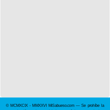
© MCMXCIX - MMXXVI MiSabueso.com — Se prohíbe la