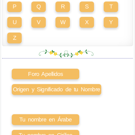
P
Q
R
S
T
U
V
W
X
Y
Z
Foro Apellidos
Origen y Significado de tu Nombre
Tu nombre en Árabe