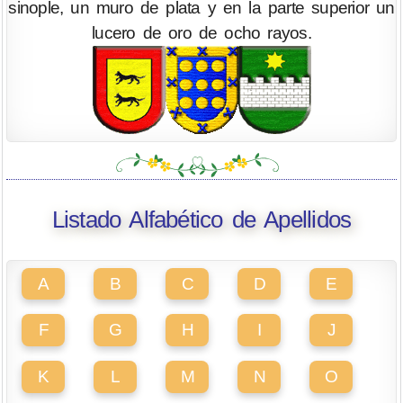
sinople, un muro de plata y en la parte superior un
lucero de oro de ocho rayos.
Listado Alfabético de Apellidos
A
B
C
D
E
F
G
H
I
J
K
L
M
N
O