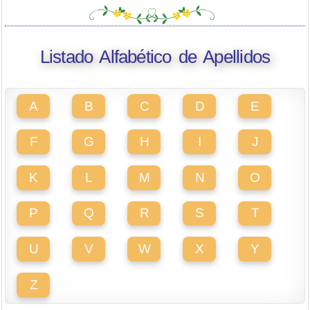
Listado Alfabético de Apellidos
A
B
C
D
E
F
G
H
I
J
K
L
M
N
O
P
Q
R
S
T
U
V
W
X
Y
Z