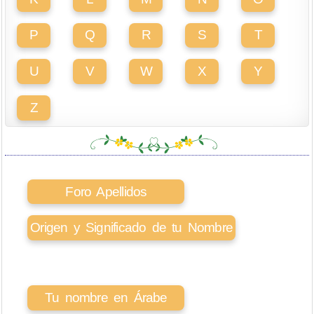
P
Q
R
S
T
U
V
W
X
Y
Z
Foro Apellidos
Origen y Significado de tu Nombre
Tu nombre en Árabe