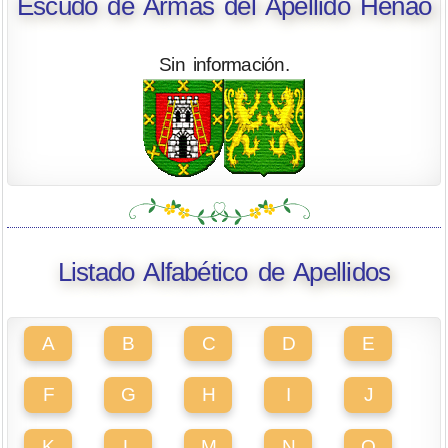
Escudo de Armas del Apellido Henao
Sin información.
Listado Alfabético de Apellidos
A
B
C
D
E
F
G
H
I
J
K
L
M
N
O