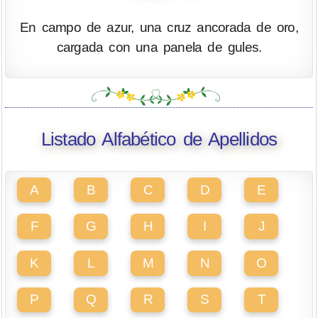
En campo de azur, una cruz ancorada de oro,
cargada con una panela de gules.
Listado Alfabético de Apellidos
A
B
C
D
E
F
G
H
I
J
K
L
M
N
O
P
Q
R
S
T