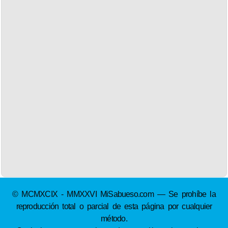
© MCMXCIX - MMXXVI MiSabueso.com — Se prohíbe la
reproducción total o parcial de esta página por cualquier
método.