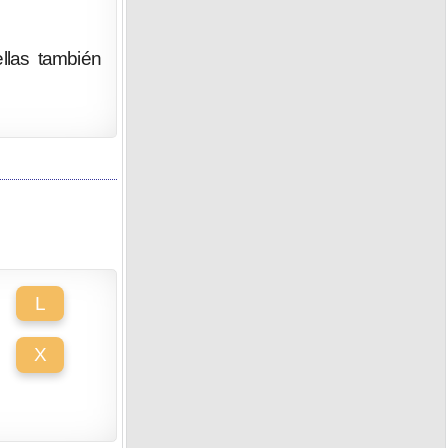
llas también
L
X