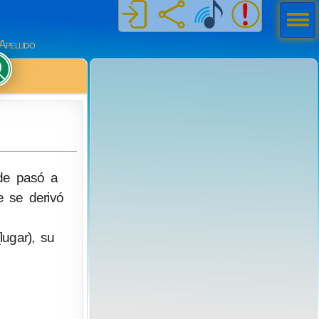
Men
ú
Apellido
nde pasó a
e se derivó
lugar), su