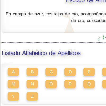
Escudo de Arma
En campo de azur, tres fajas de oro, acompañada
de oro, colocadas
Listado Alfabético de Apellidos
A
B
C
D
E
M
N
O
P
Q
Y
Z