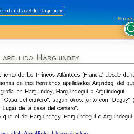
ificado del apellido Harguindey
Buscar 
 apellido Harguindey
tamento de los Pirineos Atlánticos (Francia) desde do
sonas de tres hermanos apellidados Argindegi del qu
grafía en Harguindey, Harguindegui o Arguindegui.
 "Casa del cantero", según otros, junto con "Deguy" (
a "Lugar de la casa del cantero".
o que el de Harguindegy, Harguindegui o Arguindegui.