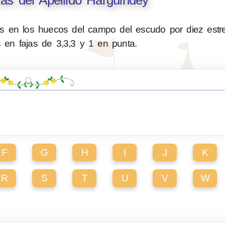
s del Apellido Harguindey
s en los huecos del campo del escudo por diez estre
 en fajas de 3,3,3 y 1 en punta.
F
G
H
I
J
K
R
S
T
U
V
W