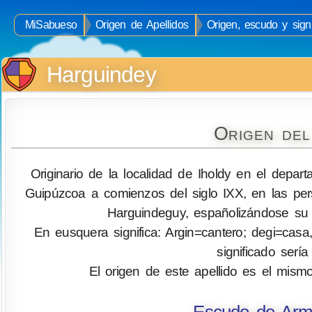
MiSabueso
Origen de Apellidos
Origen, escudo y sign
Harguindey
Origen del
Originario de la localidad de Iholdy en el depar
Guipúzcoa a comienzos del siglo IXX, en las per
Harguindeguy, españolizándose su 
En eusquera significa: Argin=cantero; degi=casa,
significado serí
El origen de este apellido es el mism