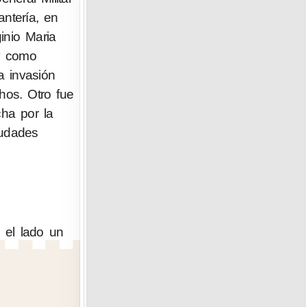
antería, en
inio Maria
 y como
a invasión
hos. Otro fue
ha por la
iudades
 el lado un