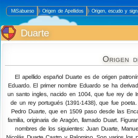
MiSabueso
Origen de Apellidos
Origen, escudo y signi
Duarte
Origen d
El apellido español Duarte es de origen patroním
Eduardo. El primer nombre Eduardo se ha derivado 
un santo ingles, nacido en 1004, que fue rey de In
de un rey portugués (1391-1438), que fue poeta.
Pedro Duarte, que en 1509 paso desde las Encart
familia, originaria de Aragón, llamado Duart. Figur
nombres de los siguientes: Juan Duarte, Manue
Nicolás Duarte Castro y Palomino. Son varios los po