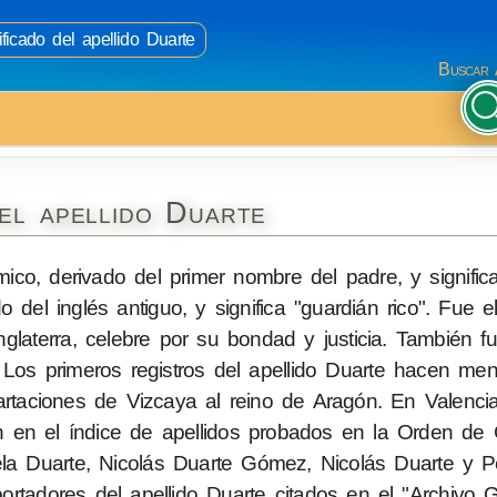
ficado del apellido Duarte
Buscar 
el apellido Duarte
ico, derivado del primer nombre del padre, y significa
del inglés antiguo, y significa "guardián rico". Fue 
glaterra, celebre por su bondad y justicia. También f
 Los primeros registros del apellido Duarte hacen me
aciones de Vizcaya al reino de Aragón. En Valencia,
an en el índice de apellidos probados en la Orden de C
la Duarte, Nicolás Duarte Gómez, Nicolás Duarte y P
rtadores del apellido Duarte citados en el "Archivo Ge