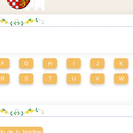
F
G
H
I
J
K
R
S
T
U
V
W
cado de tu Nombre