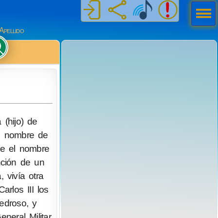
Men
ú
Apellido
 (hijo) de
el nombre de
ue el nombre
nción de un
 vivía otra
arlos III los
edroso, y
neral Militar