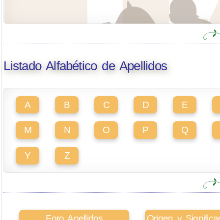
Listado Alfabético de Apellidos
A
B
C
D
E
M
N
O
P
Q
Y
Z
Foro Apellidos
Origen y Signifi