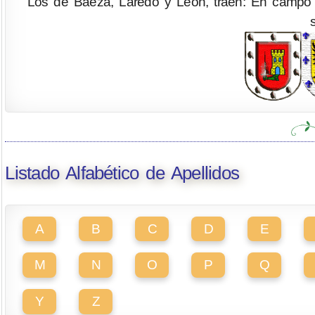
Los de Baeza, Laredo y León, traen: En campo d
Listado Alfabético de Apellidos
A
B
C
D
E
M
N
O
P
Q
Y
Z