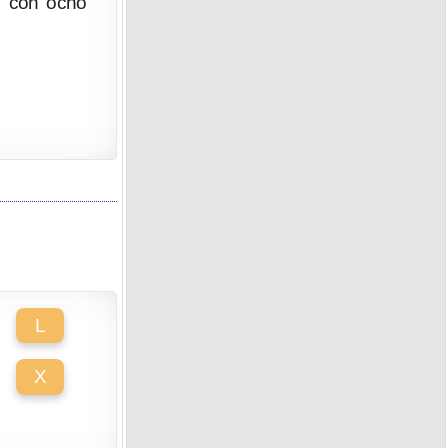
, con ocho
L
X