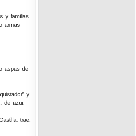
 y familias
do armas
ho aspas de
quistador" y
, de azur.
tilla, trae: