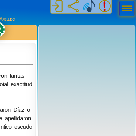
Men
ú
Apellido
ron tantas
otal exactitud
daron Díaz o
 apellidaron
éntico escudo