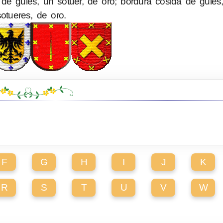
e gules, un sotuer, de oro; bordura cosida de gules
sotueres, de oro.
F
G
H
I
J
K
R
S
T
U
V
W