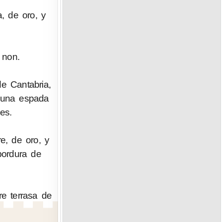
, de oro, y
 non.
e Cantabria,
n una espada
es.
e, de oro, y
bordura de
re terrasa de