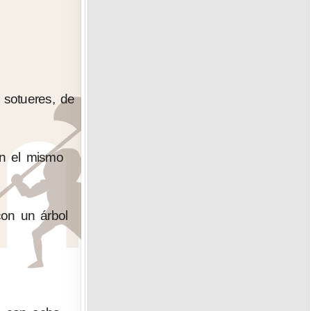
 sotueres, de
en el mismo
con un árbol