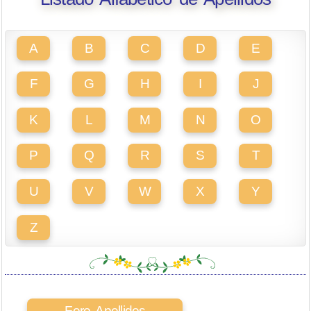
A
B
C
D
E
F
G
H
I
J
K
L
M
N
O
P
Q
R
S
T
U
V
W
X
Y
Z
Foro Apellidos