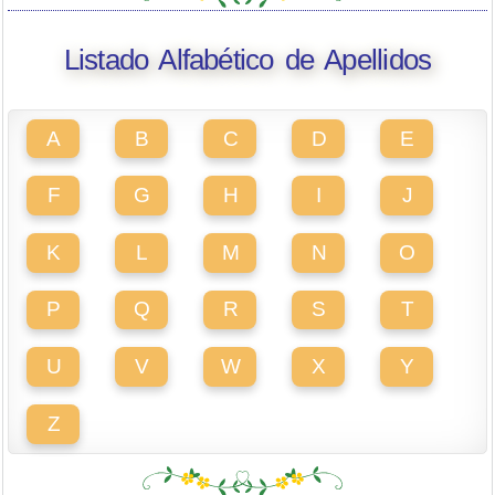
Listado Alfabético de Apellidos
A
B
C
D
E
F
G
H
I
J
K
L
M
N
O
P
Q
R
S
T
U
V
W
X
Y
Z