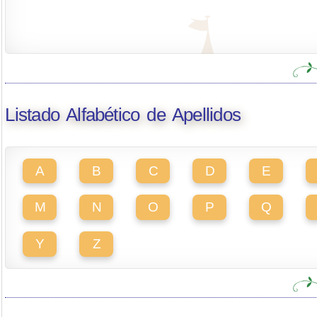
Listado Alfabético de Apellidos
A
B
C
D
E
M
N
O
P
Q
Y
Z