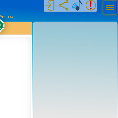
Men
ú
Apellido