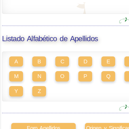
Listado Alfabético de Apellidos
A
B
C
D
E
M
N
O
P
Q
Y
Z
Foro Apellidos
Origen y Signifi