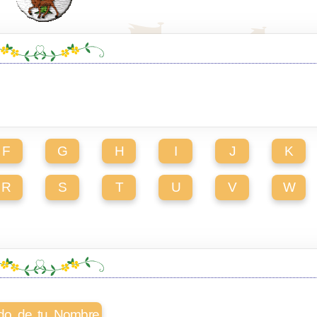
F
G
H
I
J
K
R
S
T
U
V
W
cado de tu Nombre