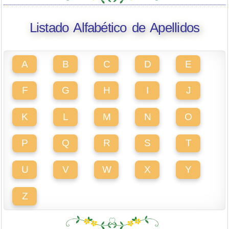
Listado Alfabético de Apellidos
A
B
C
D
E
F
G
H
I
J
K
L
M
N
O
P
Q
R
S
T
U
V
W
X
Y
Z