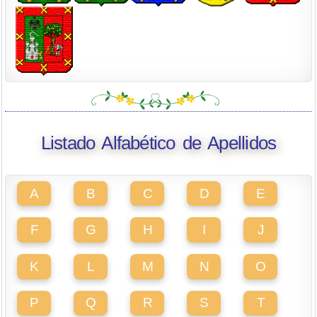
Listado Alfabético de Apellidos
A
B
C
D
E
F
G
H
I
J
K
L
M
N
O
P
Q
R
S
T