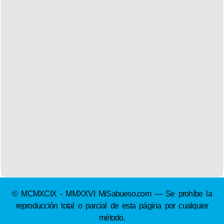
© MCMXCIX - MMXXVI MiSabueso.com — Se prohíbe la
reproducción total o parcial de esta página por cualquier
método.