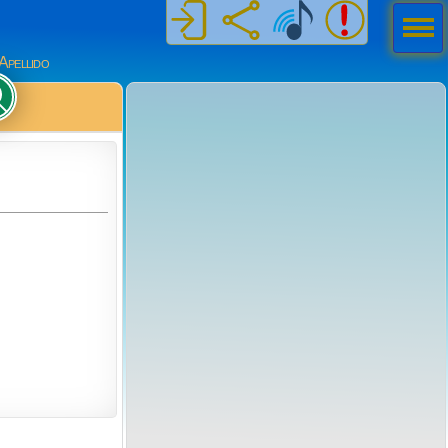
Men
ú
Apellido