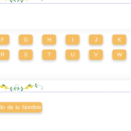
F
G
H
I
J
K
R
S
T
U
V
W
cado de tu Nombre