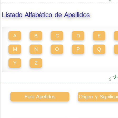
Listado Alfabético de Apellidos
A
B
C
D
E
M
N
O
P
Q
Y
Z
Foro Apellidos
Origen y Signifi