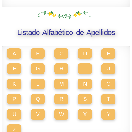
Listado Alfabético de Apellidos
A
B
C
D
E
F
G
H
I
J
K
L
M
N
O
P
Q
R
S
T
U
V
W
X
Y
Z